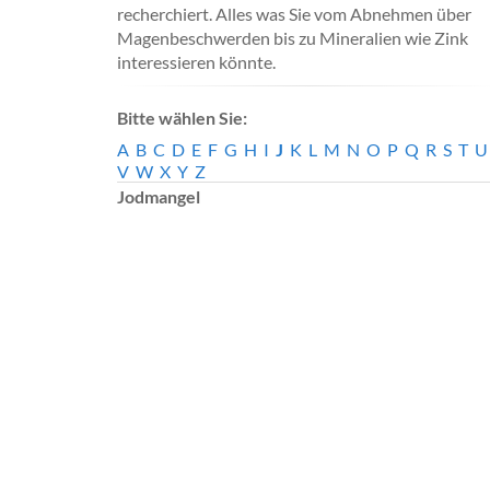
recherchiert. Alles was Sie vom Abnehmen über
Magenbeschwerden bis zu Mineralien wie Zink
interessieren könnte.
Bitte wählen Sie:
A
B
C
D
E
F
G
H
I
J
K
L
M
N
O
P
Q
R
S
T
U
V
W
X
Y
Z
Jodmangel