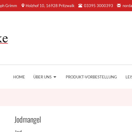
oph Grimm
Holzhof 10, 16928 Pritzwalk
03395 3000393
nord
HOME
ÜBER UNS
PRODUKT-VORBESTELLUNG
LE
Jodmangel
Jod