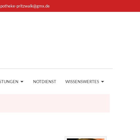
apotheke-pritzwalk@gmx.de
ISTUNGEN
NOTDIENST
WISSENSWERTES