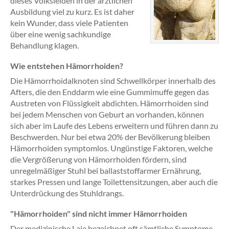
dieses Volksleiden in der ärztlichen
Ausbildung viel zu kurz. Es ist daher
kein Wunder, dass viele Patienten
über eine wenig sachkundige
Behandlung klagen.
Wie entstehen Hämorrhoiden?
Die Hämorrhoidalknoten sind Schwellkörper innerhalb des
Afters, die den Enddarm wie eine Gummimuffe gegen das
Austreten von Flüssigkeit abdichten. Hämorrhoiden sind
bei jedem Menschen von Geburt an vorhanden, können
sich aber im Laufe des Lebens erweitern und führen dann zu
Beschwerden. Nur bei etwa 20% der Bevölkerung bleiben
Hämorrhoiden symptomlos. Ungünstige Faktoren, welche
die Vergrößerung von Hämorrhoiden fördern, sind
unregelmäßiger Stuhl bei ballaststoffarmer Ernährung,
starkes Pressen und lange Toilettensitzungen, aber auch die
Unterdrückung des Stuhldrangs.
"Hämorrhoiden" sind nicht immer Hämorrhoiden
Der medizinische Laie bezeichnet oft sämtliche Symptome