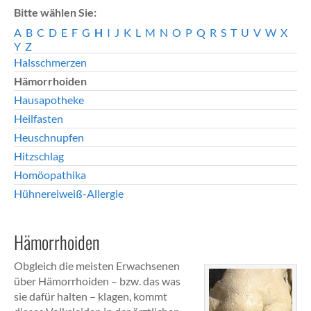
Bitte wählen Sie:
A
B
C
D
E
F
G
H
I
J
K
L
M
N
O
P
Q
R
S
T
U
V
W
X
Y
Z
Halsschmerzen
Hämorrhoiden
Hausapotheke
Heilfasten
Heuschnupfen
Hitzschlag
Homöopathika
Hühnereiweiß-Allergie
Hämorrhoiden
Obgleich die meisten Erwachsenen
über Hämorrhoiden – bzw. das was
sie dafür halten – klagen, kommt