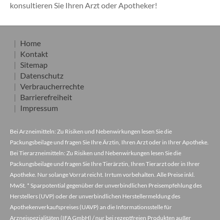
konsultieren Sie Ihren Arzt oder Apotheker!
Home
Kontakt
Sitemap
Datenschutz
Verbraucherrechte
Barrierefreiheit
Impressum
Bei Arzneimitteln: Zu Risiken und Nebenwirkungen lesen Sie die
Packungsbeilage und fragen Sie Ihre Ärztin, Ihren Arzt oder in Ihrer Apotheke.
Bei Tierarzneimitteln: Zu Risiken und Nebenwirkungen lesen Sie die
Packungsbeilage und fragen Sie Ihre Tierärztin, Ihren Tierarzt oder in Ihrer
Apotheke. Nur solange Vorrat reicht. Irrtum vorbehalten. Alle Preise inkl.
MwSt. * Sparpotential gegenüber der unverbindlichen Preisempfehlung des
Herstellers (UVP) oder der unverbindlichen Herstellermeldung des
Apothekenverkaufspreises (UAVP) an die Informationsstelle für
Arzneispezialitäten (IFA GmbH) / nur bei rezeptfreien Produkten außer