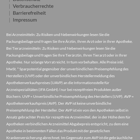
Verbraucherrechte
Barrierefreiheit
Impressum
Bei Arzneimitteln: Zu Risiken und Nebenwirkungen lesen Sie die
Packungsbeilage und fragen Sie Ihre Ärztin, Ihren Arzt oder in Ihrer Apotheke.
Bei Tierarzneimitteln: Zu Risiken und Nebenwirkungen lesen Sie die
Packungsbeilage und fragen Sie Ihre Tierärztin, Ihren Tierarzt oder in Ihrer
Apotheke. Nur solange Vorrat reicht. Irrtum vorbehalten. Alle Preise inkl.
MwSt. * Sparpotential gegenüber der unverbindlichen Preisempfehlung des
Herstellers (UVP) oder der unverbindlichen Herstellermeldung des
Apothekenverkaufspreises (UAVP) an die Informationsstelle für
Arzneispezialitäten (IFA GmbH) / nur bei rezeptfreien Produkten außer
Büchern. UVP = Unverbindliche Preisempfehlung des Herstellers (UVP). AVP =
Apothekenverkaufspreis (AVP). Der AVP ist keine unverbindliche
Preisempfehlung der Hersteller. Der AVP ist ein von den Apotheken selbst in
Ansatz gebrachter Preis für rezeptfreie Arzneimittel, der in der Höhe dem für
Apotheken verbindlichen Arzneimittel Abgabepreis entspricht, zu dem eine
Apotheke in bestimmten Fällen das Produkt mit der gesetzlichen
Krankenversicherung abrechnet. Im Gegensatz zum AVP ist die gebräuchliche