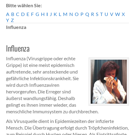
Bitte wählen Sie:
A
B
C
D
E
F
G
H
I
J
K
L
M
N
O
P
Q
R
S
T
U
V
W
X
Y
Z
Influenza
Influenza
Influenza (Virusgrippe oder echte
Grippe) ist eine meist epidemisch
auftretende, sehr ansteckende und
gefährliche Infektionskrankheit. Sie
wird durch Influenzaviren
hervorgerufen. Die Erreger sind
äußerst wandlungsfähig. Deshalb
gelingt es ihnen immer wieder, das
menschliche Immunsystem zu durchbrechen.
Als Virusquelle dient in Epidemiezeiten der infizierte
Mensch. Die Übertragung erfolgt durch Tröpfcheninfektion,
zum Beispiel durch Husten oder Niesen. Als Eintrittspforte,