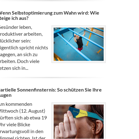
enn Selbstoptimierung zum Wahn wird: Wie
teige ich aus?
esünder leben,
roduktiver arbeiten,
lücklicher sein:
igentlich spricht nichts
agegen, an sich zu
rbeiten. Doch viele
etzen sich in...
artielle Sonnenfinsternis: So schützen Sie Ihre
Augen
Am kommenden
ittwoch (12. August)
ürften sich ab etwa 19
hr viele Blicke
rwartungsvoll in den
immel richten. Ist der