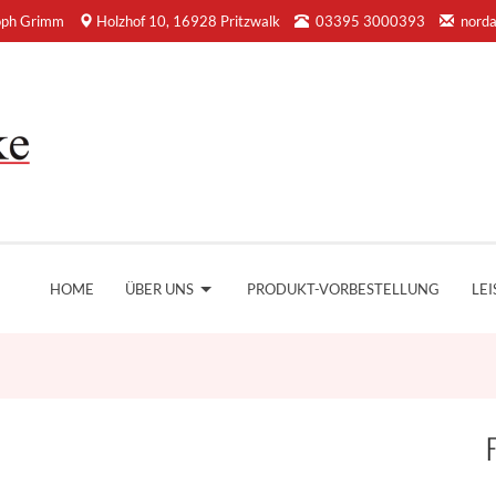
oph Grimm
Holzhof 10, 16928 Pritzwalk
03395 3000393
nord
HOME
ÜBER UNS
PRODUKT-VORBESTELLUNG
LE
F